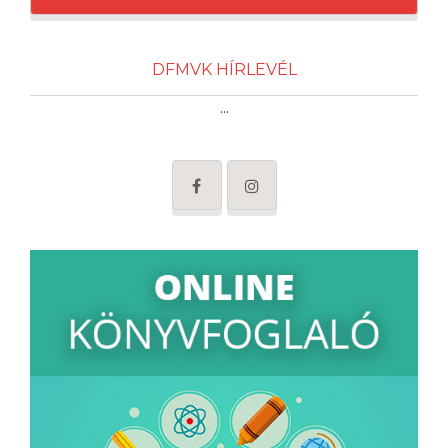
DFMVK HÍRLEVÉL
...