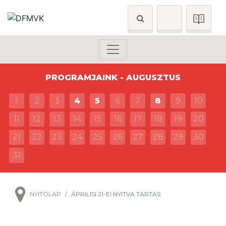
PROGRAMJAINK - AUGUSZTUS
1
2
3
4
5
6
7
8
9
10
11
12
13
14
15
16
17
18
19
20
21
22
23
24
25
26
27
28
29
30
31
NYITÓLAP
ÁPRILISI 21-EI NYITVA TARTÁS