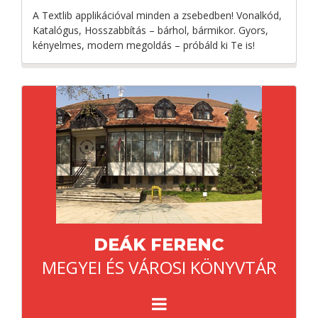
A Textlib applikációval minden a zsebedben! Vonalkód,
Katalógus, Hosszabbítás – bárhol, bármikor. Gyors,
kényelmes, modern megoldás – próbáld ki Te is!
DEÁK FERENC
MEGYEI ÉS VÁROSI KÖNYVTÁR