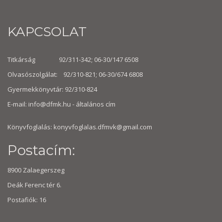
KAPCSOLAT
Titkárság 92/311-342; 06-30/147 6508
Olvasószolgálat: 92/310-821; 06-30/674 6808
Gyermekkönyvtár: 92/310-824
E-mail:
info@dfmk.hu
- általános cím
Könyvfoglalás: konyvfoglalas.dfmvk@gmail.com
Postacím:
8900 Zalaegerszeg
Deák Ferenc tér 6.
Postafiók: 16