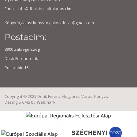
E-mail:
info@dfmk.hu
- általános cím
Könyvfoglalás: konyvfoglalas.dfmvk@gmail.com
Postacím:
8900 Zalaegerszeg
Deák Ferenc tér 6.
Postafiók: 16
Copyright © 2025 Deák Ferenc Megyei és Városi Könyvtár
Desing & CMS by
Webmark