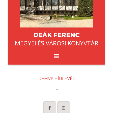
DEÁK FERENC
MEGYEI ÉS VÁROSI KÖNYVTÁR
DFMVK HÍRLEVÉL
...