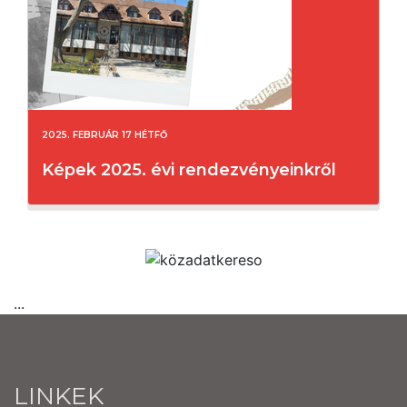
2025. FEBRUÁR 17 HÉTFŐ
Képek 2025. évi rendezvényeinkről
...
LINKEK