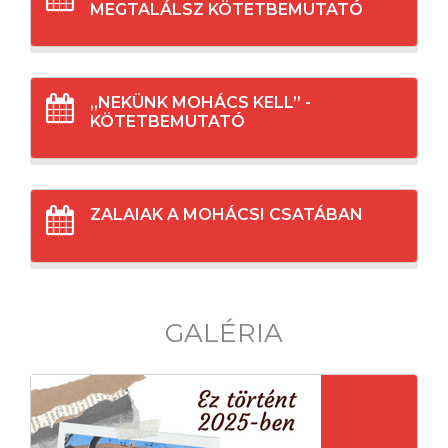
MEGTALÁLSZ KÖTETBEMUTATÓ
„NEKÜNK MOHÁCS KELL” -
KÖTETBEMUTATÓ
ZALAIAK A MOHÁCSI CSATÁBAN
GALÉRIA