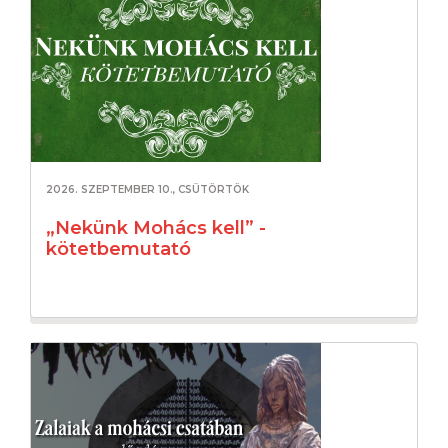
2026. SZEPTEMBER 10., CSÜTÖRTÖK
„Nekünk Mohács kell” -
kötetbemutató