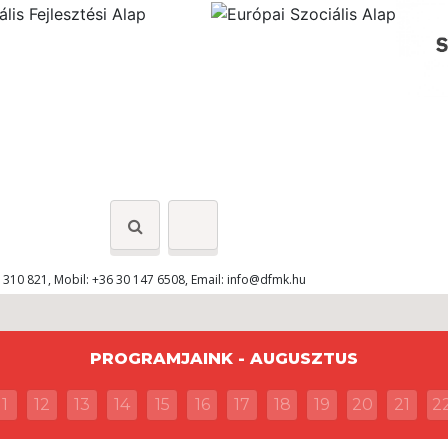
 310 821, Mobil: +36 30 147 6508, Email:
info@dfmk.hu
PROGRAMJAINK - AUGUSZTUS
11
12
13
14
15
16
17
18
19
20
21
2