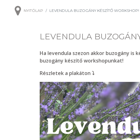
NYITÓLAP
LEVENDULA BUZOGÁNY KÉSZÍTŐ WORKSHOP!
LEVENDULA BUZOGÁNY
Ha levendula szezon akkor buzogány is k
buzogány készítő workshopunkat!
Részletek a plakáton ⤵️