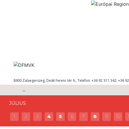
8900 Zalaegerszeg, Deák Ferenc tér 6., Telefon: +36 92 311 342; +36 92
...
JÚLIUS
1
2
3
4
5
6
7
8
9
10