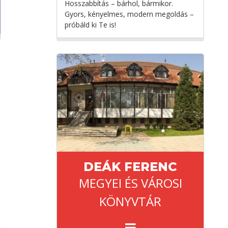
Hosszabbítás – bárhol, bármikor.
Gyors, kényelmes, modern megoldás –
próbáld ki Te is!
DEÁK FERENC
MEGYEI ÉS VÁROSI
KÖNYVTÁR