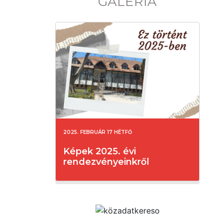
GALÉRIA
2025. FEBRUÁR 17 HÉTFŐ
Képek 2025. évi
rendezvényeinkről