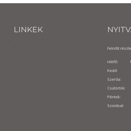
LINKEK
NYIT
...
Felnőtt részle
Hétfő: 10:
Kedd: 8:30
Szerda: 8:
Csütörtök: 
Péntek: 8:3
Szombat: 8