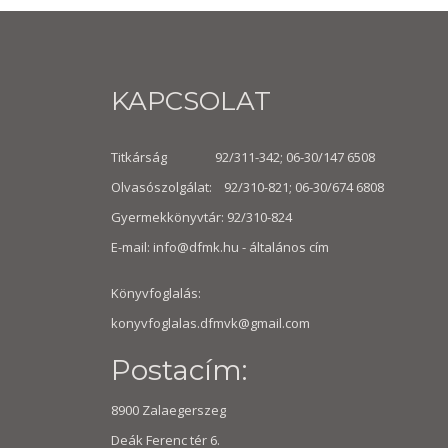
KAPCSOLAT
Titkárság 92/311-342; 06-30/147 6508
Olvasószolgálat: 92/310-821; 06-30/674 6808
Gyermekkönyvtár: 92/310-824
E-mail:
info@dfmk.hu
- általános cím
Könyvfoglalás:
konyvfoglalas.dfmvk@gmail.com
Postacím:
8900 Zalaegerszeg
Deák Ferenc tér 6.