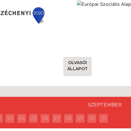
OLVASÓI
ÁLLAPOT
SZEPTEMBER
2
23
24
25
26
27
28
29
30
31