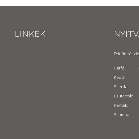
LINKEK
NYIT
...
Felnőtt részle
Hétfő: 10:
Kedd: 8:30
Szerda: 8:
Csütörtök: 
Péntek: 8:3
Szombat: 8