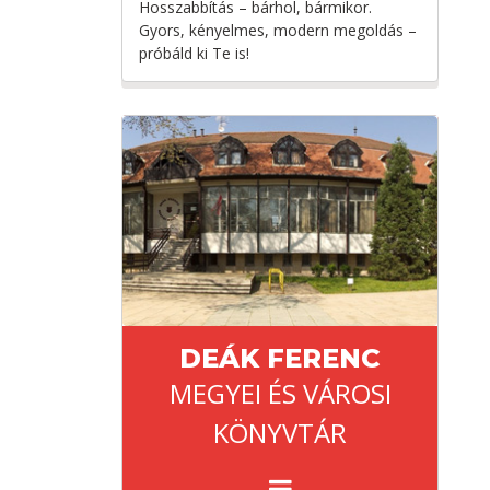
Hosszabbítás – bárhol, bármikor.
Gyors, kényelmes, modern megoldás –
próbáld ki Te is!
DEÁK FERENC
MEGYEI ÉS VÁROSI
KÖNYVTÁR