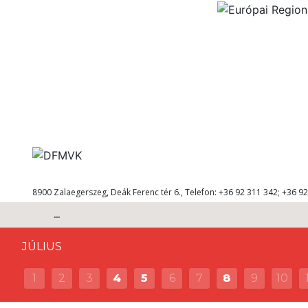
8900 Zalaegerszeg, Deák Ferenc tér 6., Telefon: +36 92 311 342; +36 92
...
JÚLIUS
1
2
3
4
5
6
7
8
9
10