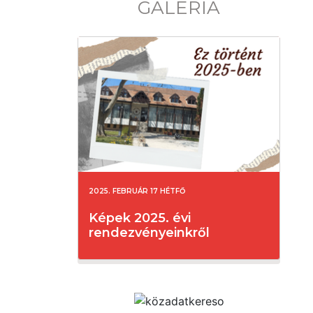
GALÉRIA
2025. FEBRUÁR 17 HÉTFŐ
Képek 2025. évi
rendezvényeinkről