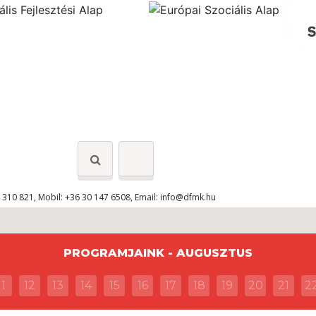
 310 821, Mobil: +36 30 147 6508, Email:
info@dfmk.hu
PROGRAMJAINK - AUGUSZTUS
11
12
13
14
15
16
17
18
19
20
21
2