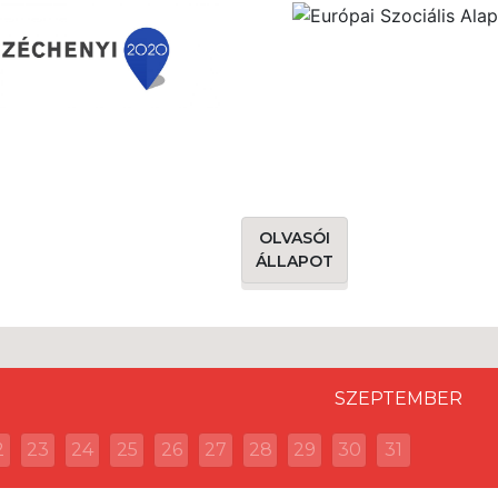
OLVASÓI
ÁLLAPOT
SZEPTEMBER
2
23
24
25
26
27
28
29
30
31