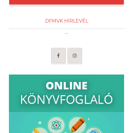
DFMVK HÍRLEVÉL
...