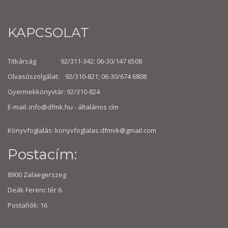
KAPCSOLAT
Titkárság 92/311-342; 06-30/147 6508
Olvasószolgálat: 92/310-821; 06-30/674 6808
Gyermekkönyvtár: 92/310-824
E-mail:
info@dfmk.hu
- általános cím
Könyvfoglalás: konyvfoglalas.dfmvk@gmail.com
Postacím:
8900 Zalaegerszeg
Deák Ferenc tér 6.
Postafiók: 16