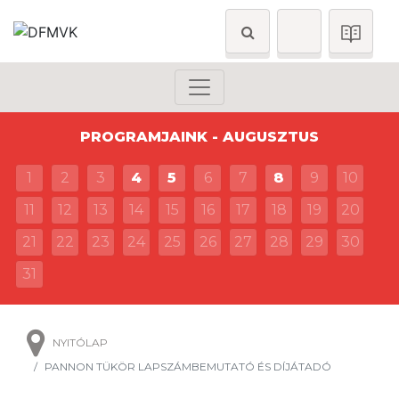
PROGRAMJAINK - AUGUSZTUS
1
2
3
4
5
6
7
8
9
10
11
12
13
14
15
16
17
18
19
20
21
22
23
24
25
26
27
28
29
30
31
NYITÓLAP
PANNON TÜKÖR LAPSZÁMBEMUTATÓ ÉS DÍJÁTADÓ