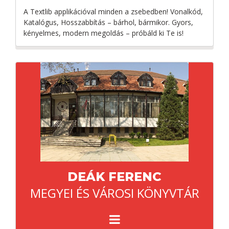
A Textlib applikációval minden a zsebedben! Vonalkód,
Katalógus, Hosszabbítás – bárhol, bármikor. Gyors,
kényelmes, modern megoldás – próbáld ki Te is!
DEÁK FERENC
MEGYEI ÉS VÁROSI KÖNYVTÁR