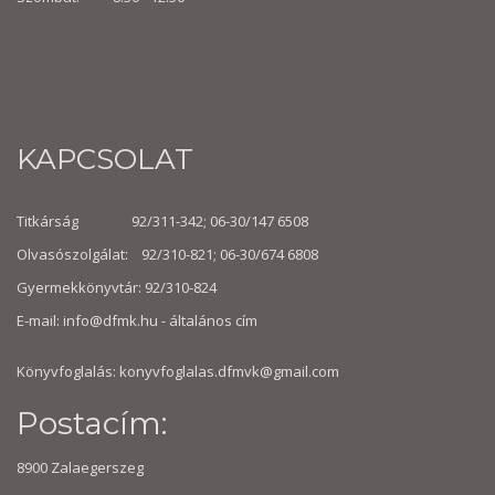
KAPCSOLAT
Titkárság 92/311-342; 06-30/147 6508
Olvasószolgálat: 92/310-821; 06-30/674 6808
Gyermekkönyvtár: 92/310-824
E-mail:
info@dfmk.hu
- általános cím
Könyvfoglalás: konyvfoglalas.dfmvk@gmail.com
Postacím:
8900 Zalaegerszeg