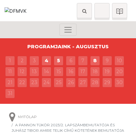
PROGRAMJAINK - AUGUSZTUS
1
2
3
4
5
6
7
8
9
10
11
12
13
14
15
16
17
18
19
20
21
22
23
24
25
26
27
28
29
30
31
NYITÓLAP
A PANNON TÜKÖR 2023/2. LAPSZÁMBEMUTATÓJA ÉS
JUHÁSZ TIBOR AMIRE TELIK CÍMŰ KÖTETÉNEK BEMUTATÓJA