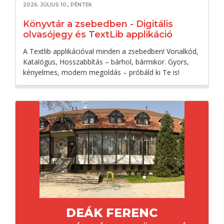
2026. JÚLIUS 10., PÉNTEK
Könyvtár a zsebedben - Digitális
olvasójegy és TextLib applikáció
A Textlib applikációval minden a zsebedben! Vonalkód,
Katalógus, Hosszabbítás – bárhol, bármikor. Gyors,
kényelmes, modern megoldás – próbáld ki Te is!
DEÁK FERENC