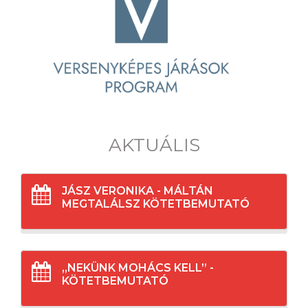
AKTUÁLIS
JÁSZ VERONIKA - MÁLTÁN
MEGTALÁLSZ KÖTETBEMUTATÓ
„NEKÜNK MOHÁCS KELL” -
KÖTETBEMUTATÓ