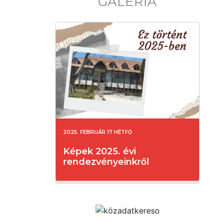
GALÉRIA
2025. FEBRUÁR 17 HÉTFŐ
Képek 2025. évi
rendezvényeinkről