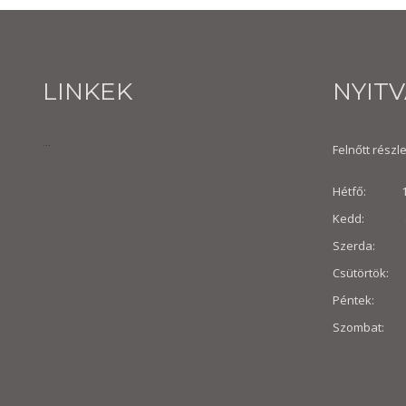
LINKEK
NYIT
...
Felnőtt részle
Hétfő: 10:
Kedd: 8:30
Szerda: 8:
Csütörtök: 
Péntek: 8:3
Szombat: 8