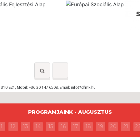
 310 821, Mobil: +36 30 147 6508, Email:
info@dfmk.hu
PROGRAMJAINK - AUGUSZTUS
11
12
13
14
15
16
17
18
19
20
21
2