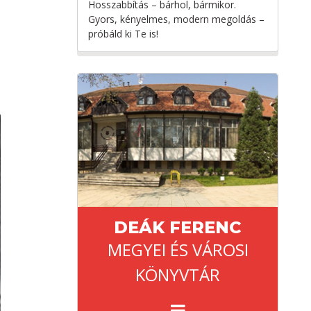
Hosszabbítás – bárhol, bármikor.
Gyors, kényelmes, modern megoldás –
próbáld ki Te is!
DEÁK FERENC
MEGYEI ÉS VÁROSI
KÖNYVTÁR