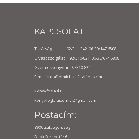
KAPCSOLAT
Titkárság 92/311-342; 06-30/147 6508
Olvasószolgálat: 92/310-821; 06-30/674 6808
Gyermekkönyvtár: 92/310-824
E-mail:
info@dfmk.hu
- általános cím
Könyvfoglalás:
konyvfoglalas.dfmvk@gmail.com
Postacím:
8900 Zalaegerszeg
Deák Ferenc tér 6.