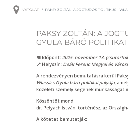
NYITÓLAP
PAKSY ZOLTÁN: A JOGTUDÓS POLITIKUS – WL
PAKSY ZOLTÁN: A JOGT
GYULA BÁRÓ POLITIKA
📅 Időpont:
2025. november 13. (csütörtök
📍 Helyszín:
Deák Ferenc Megyei és Városi 
A rendezvényen bemutatásra kerül
Paks
Wlassics Gyula báró politikai pályája
, ame
közéleti személyiségének munkásságát m
Köszöntőt mond:
dr. Pelyach István, történész, az Orszá
A kötetet bemutatják: