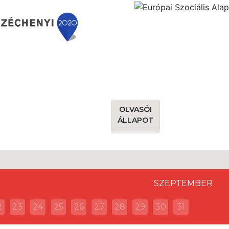
OLVASÓI
ÁLLAPOT
SZEPTEMBER
2
23
24
25
26
27
28
29
30
31