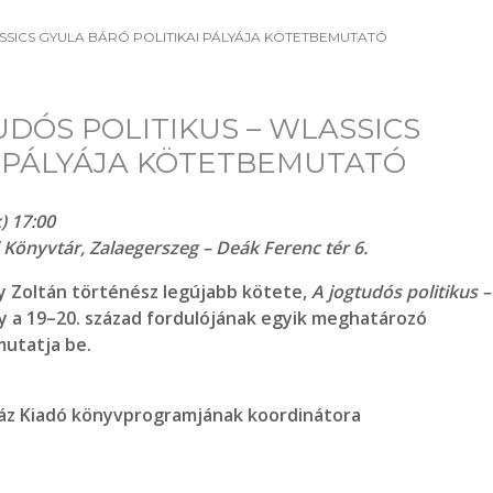
ASSICS GYULA BÁRÓ POLITIKAI PÁLYÁJA KÖTETBEMUTATÓ
UDÓS POLITIKUS – WLASSICS
I PÁLYÁJA KÖTETBEMUTATÓ
) 17:00
Könyvtár, Zalaegerszeg – Deák Ferenc tér 6.
y Zoltán történész
legújabb kötete,
A jogtudós politikus –
ly a 19–20. század fordulójának egyik meghatározó
utatja be.
gház Kiadó könyvprogramjának koordinátora