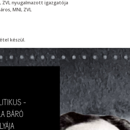
NL ZVL nyugalmazott igazgatója
táros, MNL ZVL
tel készül.