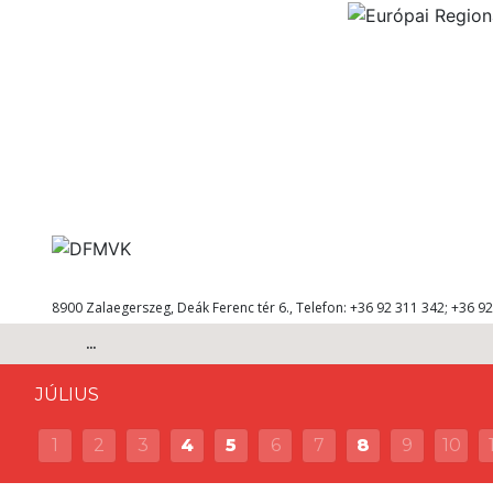
8900 Zalaegerszeg, Deák Ferenc tér 6., Telefon: +36 92 311 342; +36 92
...
JÚLIUS
1
2
3
4
5
6
7
8
9
10