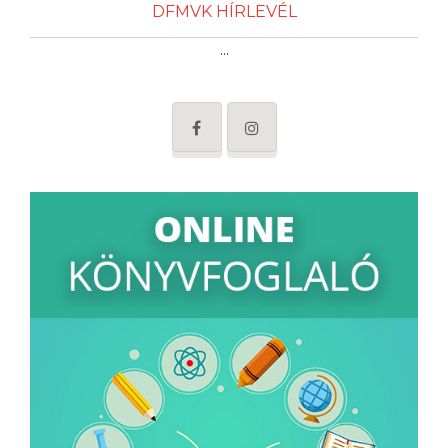
DFMVK HÍRLEVÉL
...