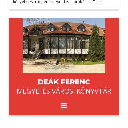
kényelmes, modern megoldás – próbáld ki Te is!
DEÁK FERENC
MEGYEI ÉS VÁROSI KÖNYVTÁR