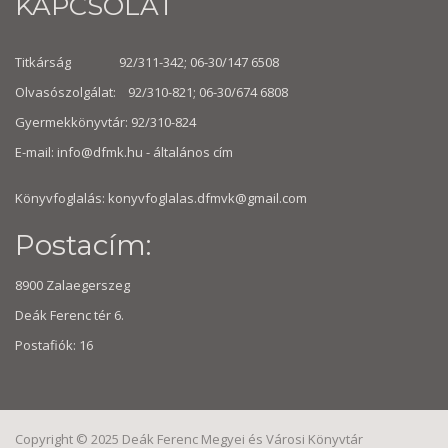
KAPCSOLAT
Titkárság 92/311-342; 06-30/147 6508
Olvasószolgálat: 92/310-821; 06-30/674 6808
Gyermekkönyvtár: 92/310-824
E-mail:
info@dfmk.hu
- általános cím
Könyvfoglalás: konyvfoglalas.dfmvk@gmail.com
Postacím:
8900 Zalaegerszeg
Deák Ferenc tér 6.
Postafiók: 16
Copyright © 2025 Deák Ferenc Megyei és Városi Könyvtár