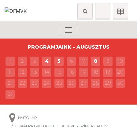
PROGRAMJAINK - AUGUSZTUS
1
2
3
4
5
6
7
8
9
10
11
12
13
14
15
16
17
18
19
20
21
22
23
24
25
26
27
28
29
30
31
NYITÓLAP
LOKÁLPATRIÓTA KLUB - A HEVESI SZÍNHÁZ 40 ÉVE