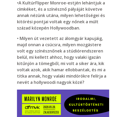
•A KultúrFlipper Monroe-estjén lehántjuk a
címkéket, és a színésznő pályáját követve
annak nézünk utána, milyen lehetőségei és
kitörési pontjai voltak egy nőnek a múlt
század közepén Hollywoodban.
• Milyen út vezetett az álomgyár kapujáig,
majd onnan a csúcsra, milyen mozgástere
volt egy színésznőnek a stúdiórendszeren
belül, mi kellett ahhoz, hogy valaki igazán
kitűnjön a tömegből, mi volt a siker ára, kik
voltak azok, akik hamar ellobbantak, és mi a
titka annak, hogy valaki mindörökre felírja a
nevét a hollywoodi nagyok közé?