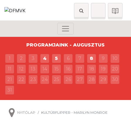
PROGRAMJAINK - AUGUSZTUS
1
2
3
4
5
6
7
8
9
10
11
12
13
14
15
16
17
18
19
20
21
22
23
24
25
26
27
28
29
30
31
NYITÓLAP
KULTÚRFLIPPER - MARILYN MONROE