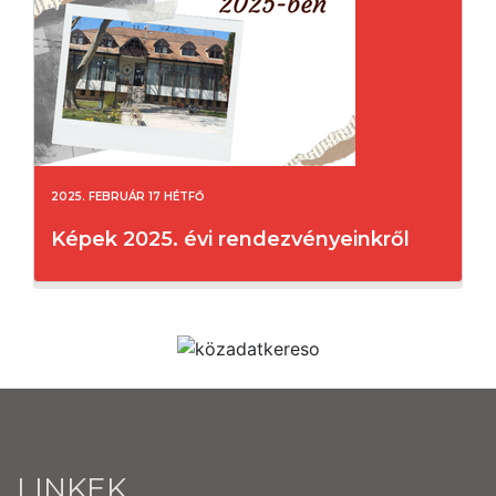
2025. FEBRUÁR 17 HÉTFŐ
Képek 2025. évi rendezvényeinkről
LINKEK