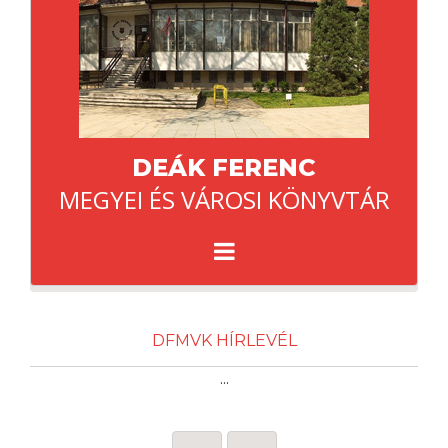
DEÁK FERENC
MEGYEI ÉS VÁROSI KÖNYVTÁR
DFMVK HÍRLEVÉL
...