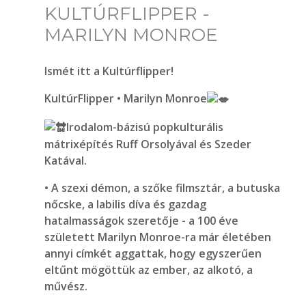
KULTÚRFLIPPER -
MARILYN MONROE
Ismét itt a Kultúrflipper!
KultúrFlipper • Marilyn Monroe
Irodalom-bázisú popkulturális
mátrixépítés Ruff Orsolyával és Szeder
Katával.
• A szexi démon, a szőke filmsztár, a butuska
nőcske, a labilis díva és gazdag
hatalmasságok szeretője - a 100 éve
született Marilyn Monroe-ra már életében
annyi címkét aggattak, hogy egyszerűen
eltűnt mögöttük az ember, az alkotó, a
művész.