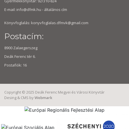
Gyermekkönyvtár: 92/310-824
E-mail:
info@dfmk.hu
- általános cím
Könyvfoglalás: konyvfoglalas.dfmvk@gmail.com
Postacím:
8900 Zalaegerszeg
Deák Ferenc tér 6.
Postafiók: 16
Copyright © 2025 Deák Ferenc Megyei és Városi Könyvtár
Desing & CMS by
Webmark