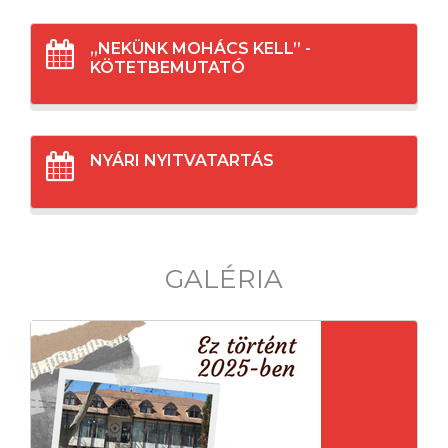
„NEKÜNK MOHÁCS KELL” -
KÖTETBEMUTATÓ
NYÁRI NYITVATARTÁS
GALÉRIA