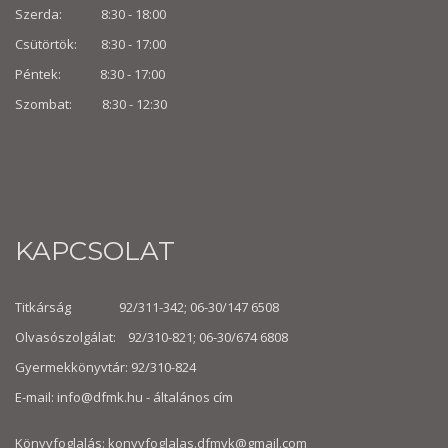
Szerda: 8:30 - 18:00
Csütörtök: 8:30 - 17:00
Péntek: 8:30 - 17:00
Szombat: 8:30 -
12:30
KAPCSOLAT
Titkárság 92/311-342; 06-30/147 6508
Olvasószolgálat: 92/310-821; 06-30/674 6808
Gyermekkönyvtár: 92/310-824
E-mail:
info@dfmk.hu
- általános cím
Könyvfoglalás: konyvfoglalas.dfmvk@gmail.com