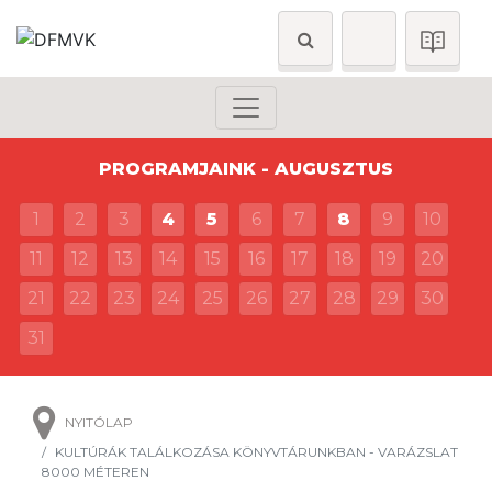
PROGRAMJAINK - AUGUSZTUS
1
2
3
4
5
6
7
8
9
10
11
12
13
14
15
16
17
18
19
20
21
22
23
24
25
26
27
28
29
30
31
NYITÓLAP
KULTÚRÁK TALÁLKOZÁSA KÖNYVTÁRUNKBAN - VARÁZSLAT
8000 MÉTEREN