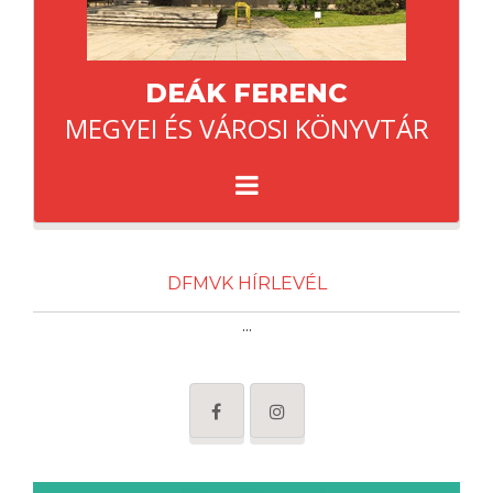
DEÁK FERENC
MEGYEI ÉS VÁROSI KÖNYVTÁR
DFMVK HÍRLEVÉL
...