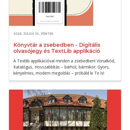
2026. JÚLIUS 10., PÉNTEK
Könyvtár a zsebedben - Digitális
olvasójegy és TextLib applikáció
A Textlib applikációval minden a zsebedben! Vonalkód,
Katalógus, Hosszabbítás – bárhol, bármikor. Gyors,
kényelmes, modern megoldás – próbáld ki Te is!