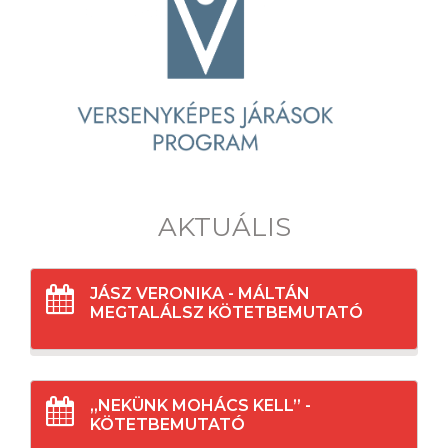
AKTUÁLIS
JÁSZ VERONIKA - MÁLTÁN
MEGTALÁLSZ KÖTETBEMUTATÓ
„NEKÜNK MOHÁCS KELL” -
KÖTETBEMUTATÓ