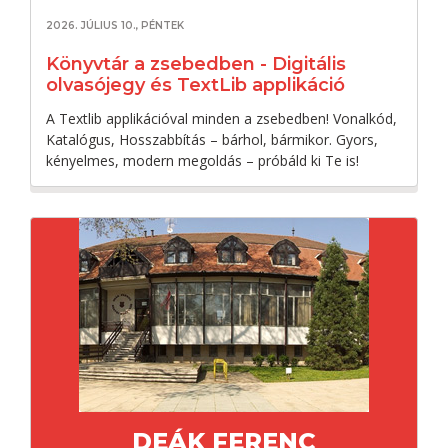
2026. JÚLIUS 10., PÉNTEK
Könyvtár a zsebedben - Digitális
olvasójegy és TextLib applikáció
A Textlib applikációval minden a zsebedben! Vonalkód,
Katalógus, Hosszabbítás – bárhol, bármikor. Gyors,
kényelmes, modern megoldás – próbáld ki Te is!
DEÁK FERENC