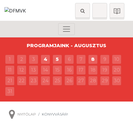
PROGRAMJAINK - AUGUSZTUS
1
2
3
4
5
6
7
8
9
10
11
12
13
14
15
16
17
18
19
20
21
22
23
24
25
26
27
28
29
30
31
NYITÓLAP
KÖNYVVÁSÁR!