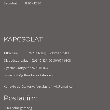
Szombat: 8:30 -
12:30
KAPCSOLAT
Titkárság 92/311-342; 06-30/147 6508
Olvasószolgálat: 92/310-821; 06-30/674 6808
Gyermekkönyvtár: 92/310-824
E-mail:
info@dfmk.hu
- általános cím
Könyvfoglalás: konyvfoglalas.dfmvk@gmail.com
Postacím:
8900 Zalaegerszeg