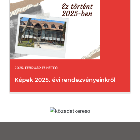
2025. FEBRUÁR 17 HÉTFŐ
Képek 2025. évi rendezvényeinkről