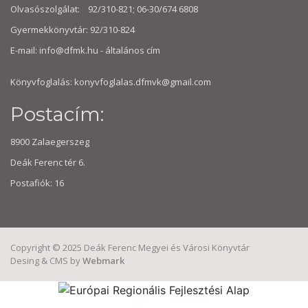
Olvasószolgálat: 92/310-821; 06-30/674 6808
Gyermekkönyvtár: 92/310-824
E-mail:
info@dfmk.hu
- általános cím
Könyvfoglalás: konyvfoglalas.dfmvk@gmail.com
Postacím:
8900 Zalaegerszeg
Deák Ferenc tér 6.
Postafiók: 16
Copyright © 2025 Deák Ferenc Megyei és Városi Könyvtár
Desing & CMS by
Webmark