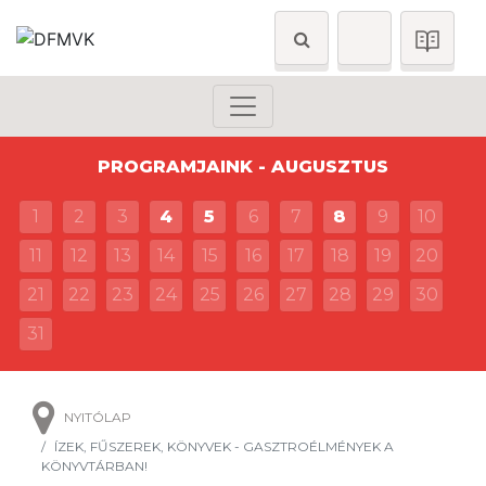
PROGRAMJAINK - AUGUSZTUS
1
2
3
4
5
6
7
8
9
10
11
12
13
14
15
16
17
18
19
20
21
22
23
24
25
26
27
28
29
30
31
NYITÓLAP
ÍZEK, FŰSZEREK, KÖNYVEK - GASZTROÉLMÉNYEK A
KÖNYVTÁRBAN!