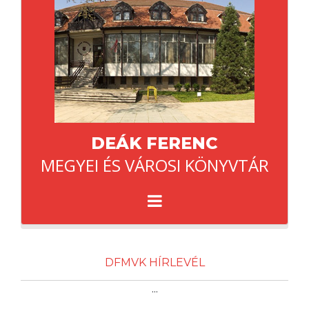
DEÁK FERENC
MEGYEI ÉS VÁROSI KÖNYVTÁR
DFMVK HÍRLEVÉL
...