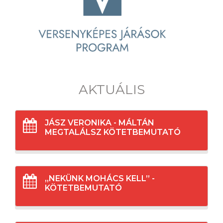
AKTUÁLIS
JÁSZ VERONIKA - MÁLTÁN
MEGTALÁLSZ KÖTETBEMUTATÓ
„NEKÜNK MOHÁCS KELL” -
KÖTETBEMUTATÓ