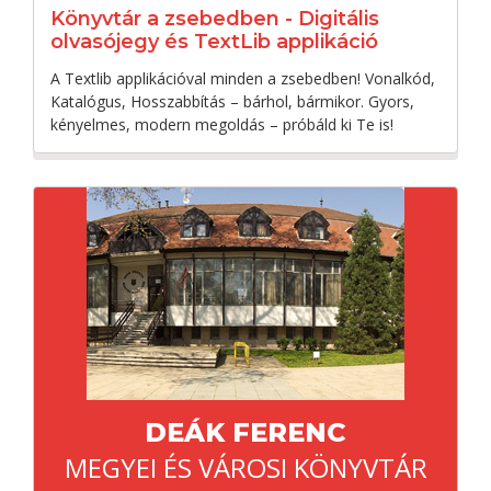
Könyvtár a zsebedben - Digitális
olvasójegy és TextLib applikáció
A Textlib applikációval minden a zsebedben! Vonalkód,
Katalógus, Hosszabbítás – bárhol, bármikor. Gyors,
kényelmes, modern megoldás – próbáld ki Te is!
DEÁK FERENC
MEGYEI ÉS VÁROSI KÖNYVTÁR