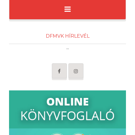
DFMVK HÍRLEVÉL
...