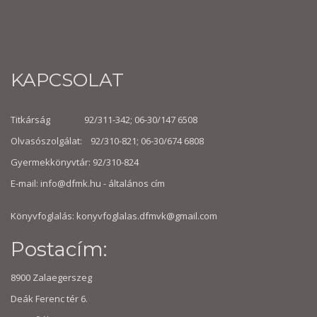
KAPCSOLAT
Titkárság 92/311-342; 06-30/147 6508
Olvasószolgálat: 92/310-821; 06-30/674 6808
Gyermekkönyvtár: 92/310-824
E-mail:
info@dfmk.hu
- általános cím
Könyvfoglalás: konyvfoglalas.dfmvk@gmail.com
Postacím:
8900 Zalaegerszeg
Deák Ferenc tér 6.