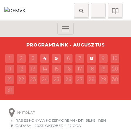
PROGRAMJAINK - AUGUSZTUS
1
2
3
4
5
6
7
8
9
10
11
12
13
14
15
16
17
18
19
20
21
22
23
24
25
26
27
28
29
30
31
NYITÓLAP
ÍRÁS ÉS KÖNYV A KÖZÉPKORBAN - DR. BILKEI IRÉN
ELŐADÁSA - 2023. OKTÓBER 4. 17 ÓRA