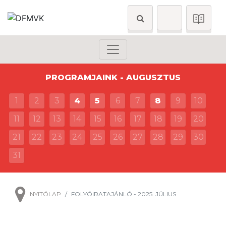
PROGRAMJAINK - AUGUSZTUS
1
2
3
4
5
6
7
8
9
10
11
12
13
14
15
16
17
18
19
20
21
22
23
24
25
26
27
28
29
30
31
NYITÓLAP
FOLYÓIRATAJÁNLÓ - 2025. JÚLIUS