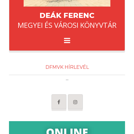
DEÁK FERENC
MEGYEI ÉS VÁROSI KÖNYVTÁR
DFMVK HÍRLEVÉL
...