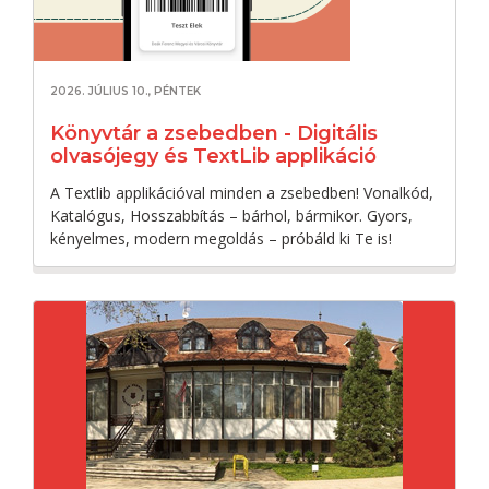
2026. JÚLIUS 10., PÉNTEK
Könyvtár a zsebedben - Digitális
olvasójegy és TextLib applikáció
A Textlib applikációval minden a zsebedben! Vonalkód,
Katalógus, Hosszabbítás – bárhol, bármikor. Gyors,
kényelmes, modern megoldás – próbáld ki Te is!