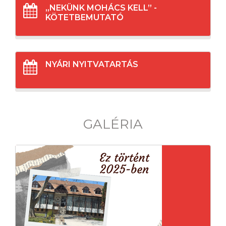
„NEKÜNK MOHÁCS KELL” -
KÖTETBEMUTATÓ
NYÁRI NYITVATARTÁS
GALÉRIA