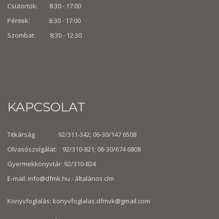
Csütörtök: 8:30 - 17:00
Péntek: 8:30 - 17:00
Szombat: 8:30 -
12:30
KAPCSOLAT
Titkárság 92/311-342; 06-30/147 6508
Olvasószolgálat: 92/310-821; 06-30/674 6808
Gyermekkönyvtár: 92/310-824
E-mail:
info@dfmk.hu
- általános cím
Könyvfoglalás: konyvfoglalas.dfmvk@gmail.com