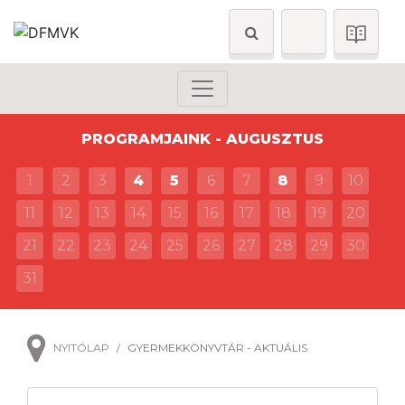
PROGRAMJAINK - AUGUSZTUS
1
2
3
4
5
6
7
8
9
10
11
12
13
14
15
16
17
18
19
20
21
22
23
24
25
26
27
28
29
30
31
NYITÓLAP
GYERMEKKÖNYVTÁR - AKTUÁLIS