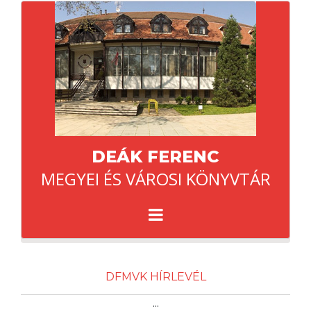
DEÁK FERENC
MEGYEI ÉS VÁROSI KÖNYVTÁR
DFMVK HÍRLEVÉL
...