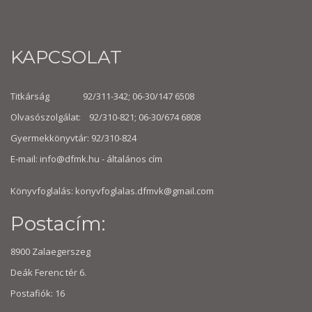
KAPCSOLAT
Titkárság 92/311-342; 06-30/147 6508
Olvasószolgálat: 92/310-821; 06-30/674 6808
Gyermekkönyvtár: 92/310-824
E-mail:
info@dfmk.hu
- általános cím
Könyvfoglalás: konyvfoglalas.dfmvk@gmail.com
Postacím:
8900 Zalaegerszeg
Deák Ferenc tér 6.
Postafiók: 16