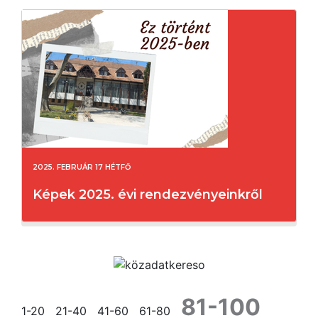
2025. FEBRUÁR 17 HÉTFŐ
Képek 2025. évi rendezvényeinkről
81-100
1-20
21-40
41-60
61-80