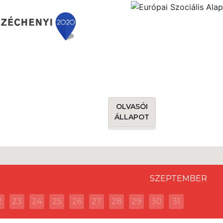
OLVASÓI
ÁLLAPOT
SZEPTEMBER
2
23
24
25
26
27
28
29
30
31