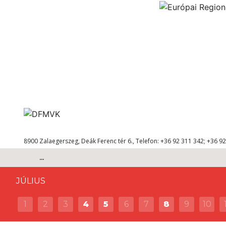
8900 Zalaegerszeg, Deák Ferenc tér 6., Telefon: +36 92 311 342; +36 92
...
JÚLIUS
1
2
3
4
5
6
7
8
9
10