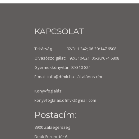
KAPCSOLAT
Titkárság 92/311-342; 06-30/147 6508
Olvasószolgálat: 92/310-821; 06-30/674 6808
Gyermekkönyvtár: 92/310-824
E-mail:
info@dfmk.hu
- általános cím
Könyvfoglalás:
konyvfoglalas.dfmvk@gmail.com
Postacím:
8900 Zalaegerszeg
Deák Ferenc tér 6.