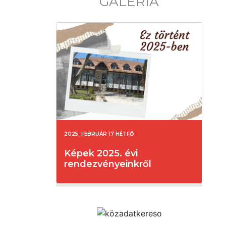
GALÉRIA
2025. FEBRUÁR 17 HÉTFŐ
Képek 2025. évi
rendezvényeinkről