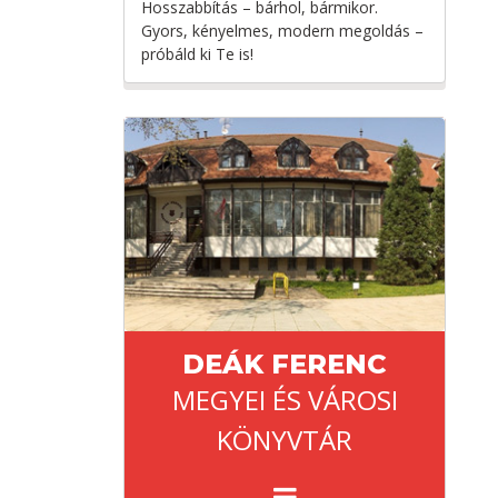
Hosszabbítás – bárhol, bármikor.
Gyors, kényelmes, modern megoldás –
próbáld ki Te is!
DEÁK FERENC
MEGYEI ÉS VÁROSI
KÖNYVTÁR