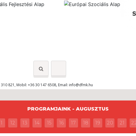
 310 821, Mobil: +36 30 147 6508, Email:
info@dfmk.hu
PROGRAMJAINK - AUGUSZTUS
11
12
13
14
15
16
17
18
19
20
21
2