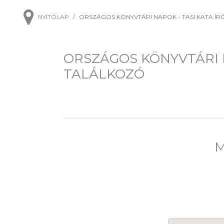
NYITÓLAP
ORSZÁGOS KÖNYVTÁRI NAPOK - TASI KATA Í
ORSZÁGOS KÖNYVTÁRI N
TALÁLKOZÓ
M