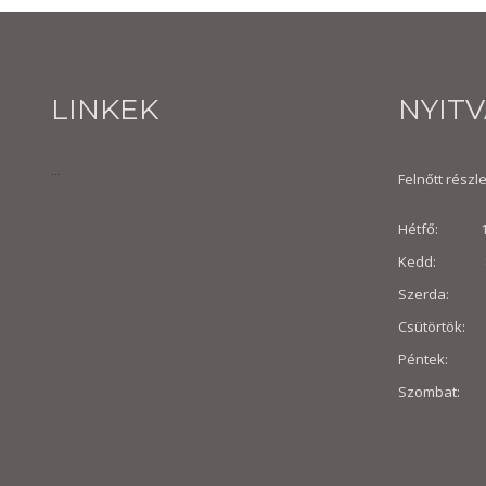
LINKEK
NYIT
...
Felnőtt részle
Hétfő: 10:
Kedd: 8:30
Szerda: 8:
Csütörtök: 
Péntek: 8:3
Szombat: 8