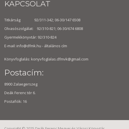
KAPCSOLAT
Titkárság 92/311-342; 06-30/147 6508
Olvasószolgálat: 92/310-821; 06-30/674 6808
Gyermekkönyvtár: 92/310-824
E-mail:
info@dfmk.hu
- általános cím
Könyvfoglalás: konyvfoglalas.dfmvk@gmail.com
Postacím:
8900 Zalaegerszeg
Deák Ferenc tér 6.
Postafiók: 16
Copyright © 2025 Deák Ferenc Megyei és Városi Könyvtár