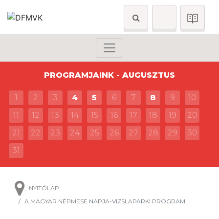
PROGRAMJAINK - AUGUSZTUS
1
2
3
4
5
6
7
8
9
10
11
12
13
14
15
16
17
18
19
20
21
22
23
24
25
26
27
28
29
30
31
NYITÓLAP
A MAGYAR NÉPMESE NAPJA-VIZSLAPARKI PROGRAM