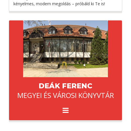
kényelmes, modern megoldás – próbáld ki Te is!
DEÁK FERENC
MEGYEI ÉS VÁROSI KÖNYVTÁR