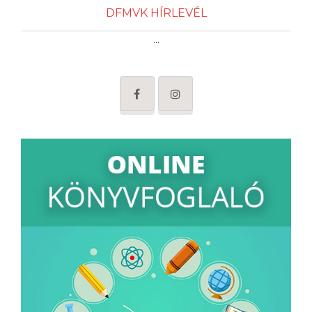
DFMVK HÍRLEVÉL
...