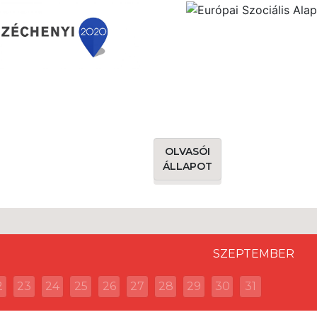
OLVASÓI
ÁLLAPOT
SZEPTEMBER
2
23
24
25
26
27
28
29
30
31