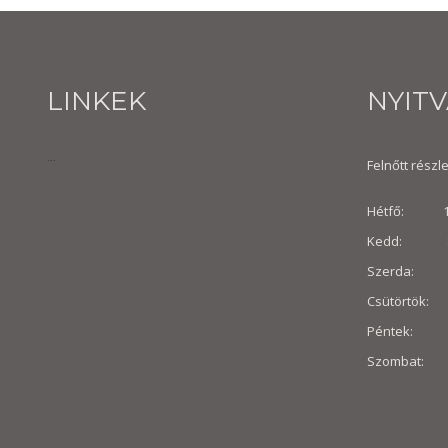
LINKEK
NYIT
...
Felnőtt részle
Hétfő: 10:
Kedd: 8:30
Szerda: 8:
Csütörtök: 
Péntek: 8:3
Szombat: 8