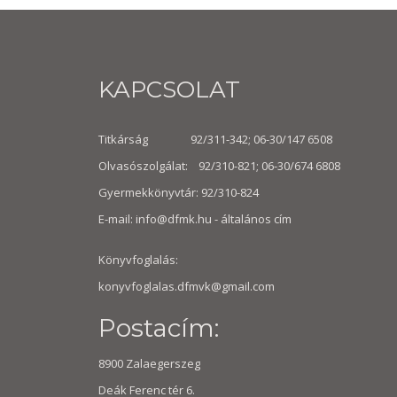
KAPCSOLAT
Titkárság 92/311-342; 06-30/147 6508
Olvasószolgálat: 92/310-821; 06-30/674 6808
Gyermekkönyvtár: 92/310-824
E-mail:
info@dfmk.hu
- általános cím
Könyvfoglalás:
konyvfoglalas.dfmvk@gmail.com
Postacím:
8900 Zalaegerszeg
Deák Ferenc tér 6.