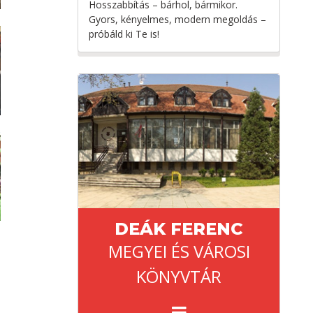
Hosszabbítás – bárhol, bármikor.
Gyors, kényelmes, modern megoldás –
próbáld ki Te is!
DEÁK FERENC
MEGYEI ÉS VÁROSI
KÖNYVTÁR