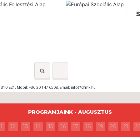
 310 821, Mobil: +36 30 147 6508, Email:
info@dfmk.hu
PROGRAMJAINK - AUGUSZTUS
11
12
13
14
15
16
17
18
19
20
21
2