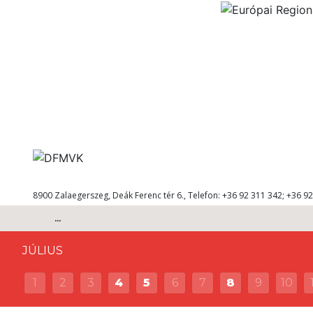
8900 Zalaegerszeg, Deák Ferenc tér 6., Telefon: +36 92 311 342; +36 92
...
JÚLIUS
1
2
3
4
5
6
7
8
9
10