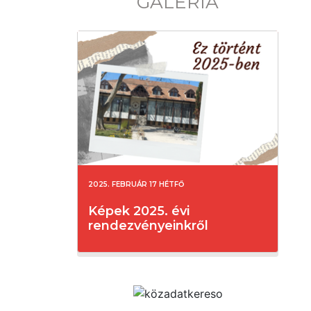
GALÉRIA
2025. FEBRUÁR 17 HÉTFŐ
Képek 2025. évi
rendezvényeinkről