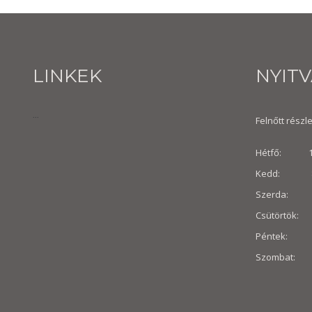
LINKEK
NYIT
...
Felnőtt részle
Hétfő: 10:
Kedd: 8:30
Szerda: 8:
Csütörtök: 
Péntek: 8:3
Szombat: 8