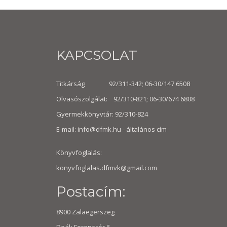
KAPCSOLAT
Titkárság 92/311-342; 06-30/147 6508
Olvasószolgálat: 92/310-821; 06-30/674 6808
Gyermekkönyvtár: 92/310-824
E-mail:
info@dfmk.hu
- általános cím
Könyvfoglalás:
konyvfoglalas.dfmvk@gmail.com
Postacím:
8900 Zalaegerszeg