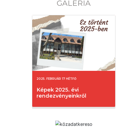
GALÉRIA
2025. FEBRUÁR 17 HÉTFŐ
Képek 2025. évi
rendezvényeinkről