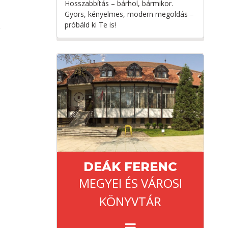
Hosszabbítás – bárhol, bármikor.
Gyors, kényelmes, modern megoldás –
próbáld ki Te is!
DEÁK FERENC
MEGYEI ÉS VÁROSI
KÖNYVTÁR