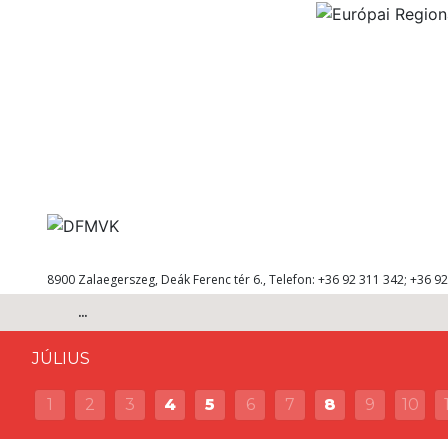
8900 Zalaegerszeg, Deák Ferenc tér 6., Telefon: +36 92 311 342; +36 92
...
JÚLIUS
1
2
3
4
5
6
7
8
9
10