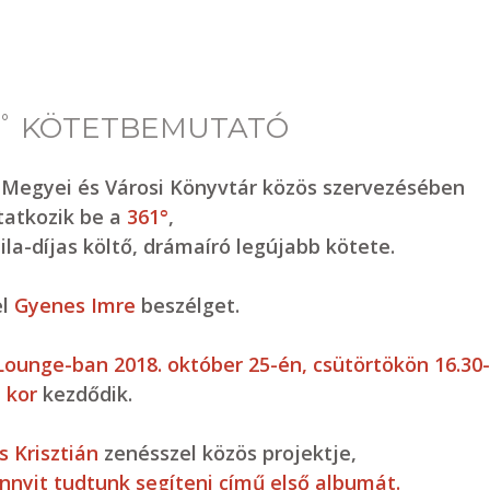
61˚ KÖTETBEMUTATÓ
 Megyei és Városi Könyvtár közös szervezésében
atkozik be a
361°
,
ila-díjas költő, drámaíró legújabb kötete.
el
Gyenes Imre
beszélget.
ounge-ban 2018. október 25-én, csütörtökön 16.30-
kor
kezdődik.
s Krisztián
zenésszel közös projektje,
nnyit tudtunk segíteni című első albumát.