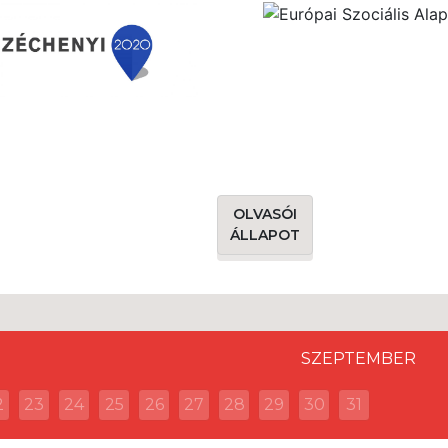
OLVASÓI
ÁLLAPOT
SZEPTEMBER
2
23
24
25
26
27
28
29
30
31