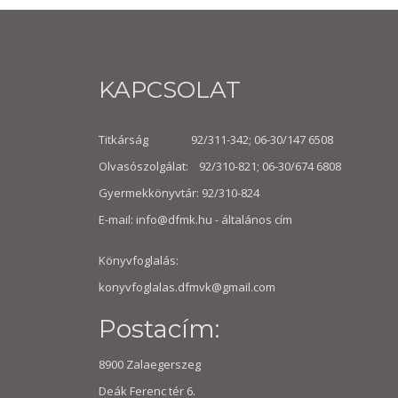
KAPCSOLAT
Titkárság 92/311-342; 06-30/147 6508
Olvasószolgálat: 92/310-821; 06-30/674 6808
Gyermekkönyvtár: 92/310-824
E-mail:
info@dfmk.hu
- általános cím
Könyvfoglalás:
konyvfoglalas.dfmvk@gmail.com
Postacím:
8900 Zalaegerszeg
Deák Ferenc tér 6.