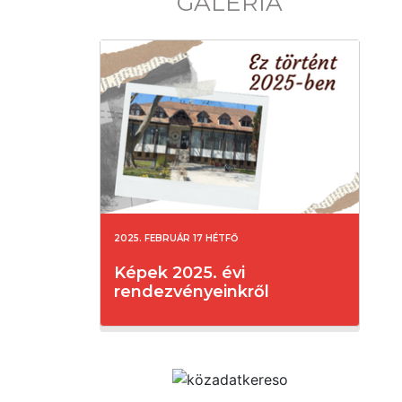
GALÉRIA
2025. FEBRUÁR 17 HÉTFŐ
Képek 2025. évi
rendezvényeinkről