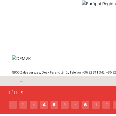
8900 Zalaegerszeg, Deák Ferenc tér 6., Telefon: +36 92 311 342; +36 92
...
JÚLIUS
1
2
3
4
5
6
7
8
9
10