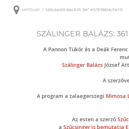
NYITÓLAP
SZÁLINGER BALÁZS: 361˚ KÖTETBEMUTATÓ
SZÁLINGER BALÁZS: 3
A Pannon Tükör és a Deák Ferenc
mut
Szálinger Balázs
József Att
A szerzőv
A program a zalaegerszegi
Mimosa L
Az esten a szerző
Szűc
a
Szűcsinger is bemutatja E