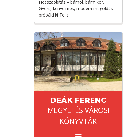
Hosszabbítás – bárhol, bármikor.
Gyors, kényelmes, modern megoldás –
próbáld ki Te is!
DEÁK FERENC
MEGYEI ÉS VÁROSI
KÖNYVTÁR