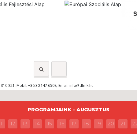
 310 821, Mobil: +36 30 147 6508, Email:
info@dfmk.hu
PROGRAMJAINK - AUGUSZTUS
11
12
13
14
15
16
17
18
19
20
21
2