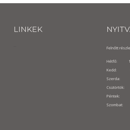
LINKEK
NYIT
...
Felnőtt részle
Hétfő: 10:
Kedd: 8:30
Szerda: 8:
Csütörtök: 
Péntek: 8:3
Szombat: 8