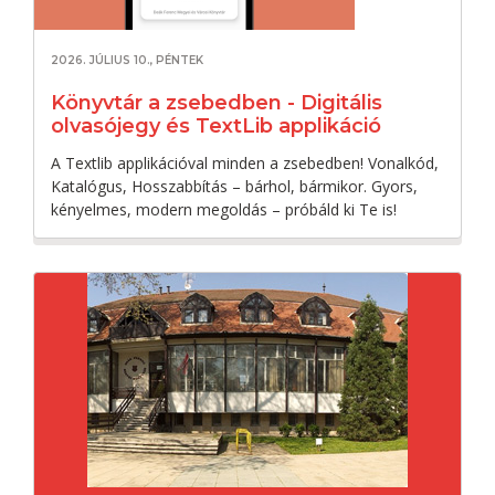
2026. JÚLIUS 10., PÉNTEK
Könyvtár a zsebedben - Digitális
olvasójegy és TextLib applikáció
A Textlib applikációval minden a zsebedben! Vonalkód,
Katalógus, Hosszabbítás – bárhol, bármikor. Gyors,
kényelmes, modern megoldás – próbáld ki Te is!