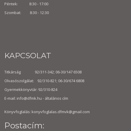
Péntek: 8:30 - 17:00
Szombat: 8:30 -
12:30
KAPCSOLAT
Titkárság 92/311-342; 06-30/147 6508
Olvasószolgálat: 92/310-821; 06-30/674 6808
Gyermekkönyvtár: 92/310-824
E-mail:
info@dfmk.hu
- általános cím
Könyvfoglalás: konyvfoglalas.dfmvk@gmail.com
Postacím: