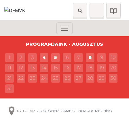
PROGRAMJAINK - AUGUSZTUS
1
2
3
4
5
6
7
8
9
10
11
12
13
14
15
16
17
18
19
20
21
22
23
24
25
26
27
28
29
30
31
NYITÓLAP
OKTÓBERI GAME OF BOARDS MEGHÍVÓ