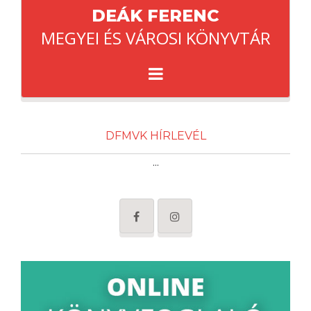
DEÁK FERENC
MEGYEI ÉS VÁROSI KÖNYVTÁR
DFMVK HÍRLEVÉL
...