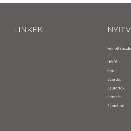
LINKEK
NYIT
...
Felnőtt részle
Hétfő: 10:
Kedd: 8:30
Szerda: 8:
Csütörtök: 
Péntek: 8:3
Szombat: 8