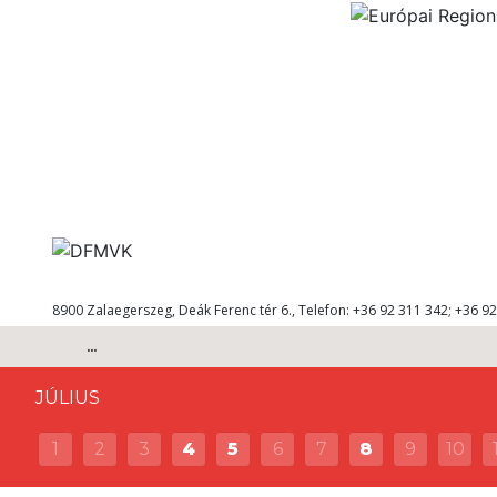
8900 Zalaegerszeg, Deák Ferenc tér 6., Telefon: +36 92 311 342; +36 92
...
JÚLIUS
1
2
3
4
5
6
7
8
9
10