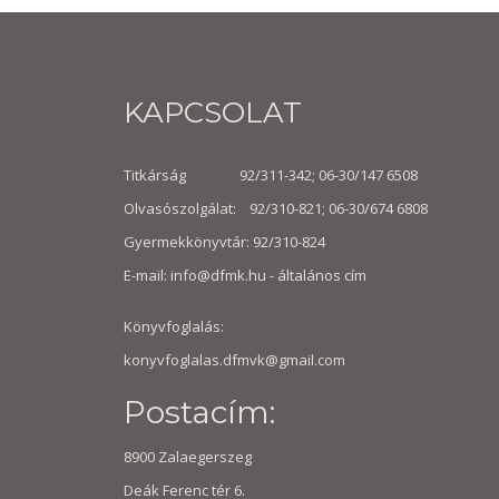
KAPCSOLAT
Titkárság 92/311-342; 06-30/147 6508
Olvasószolgálat: 92/310-821; 06-30/674 6808
Gyermekkönyvtár: 92/310-824
E-mail:
info@dfmk.hu
- általános cím
Könyvfoglalás:
konyvfoglalas.dfmvk@gmail.com
Postacím:
8900 Zalaegerszeg
Deák Ferenc tér 6.