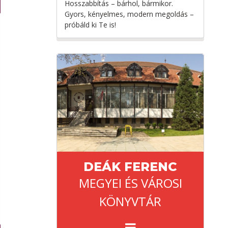
Hosszabbítás – bárhol, bármikor.
Gyors, kényelmes, modern megoldás –
próbáld ki Te is!
DEÁK FERENC
MEGYEI ÉS VÁROSI
KÖNYVTÁR