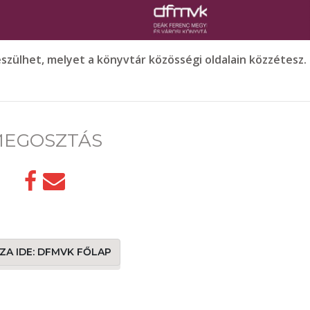
zülhet, melyet a könyvtár közösségi oldalain közzétesz.
EGOSZTÁS
SZA IDE: DFMVK FŐLAP