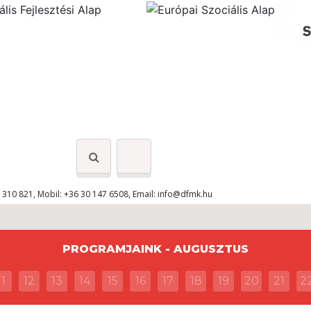
 310 821, Mobil: +36 30 147 6508, Email:
info@dfmk.hu
PROGRAMJAINK - AUGUSZTUS
11
12
13
14
15
16
17
18
19
20
21
2