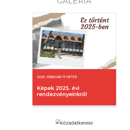
GALÉRIA
2025. FEBRUÁR 17 HÉTFŐ
Képek 2025. évi
rendezvényeinkről