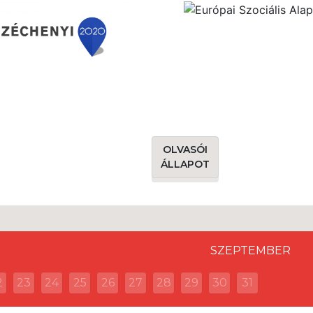
OLVASÓI
ÁLLAPOT
SZEPTEMBER
2
23
24
25
26
27
28
29
30
31