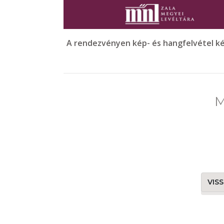
A rendezvényen kép- és hangfelvétel kés
M
VIS