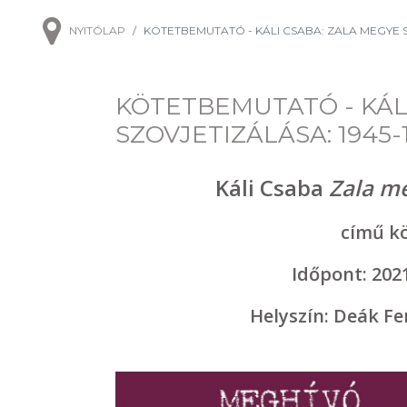
NYITÓLAP
KÖTETBEMUTATÓ - KÁLI CSABA: ZALA MEGYE S
KÖTETBEMUTATÓ - KÁL
SZOVJETIZÁLÁSA: 1945-
Káli Csaba
Zala me
című k
Időpont: 202
Helyszín: Deák Fe