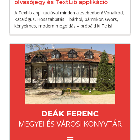
olvasójegy és TextLib applikáció
A Textlib applikációval minden a zsebedben! Vonalkód,
Katalógus, Hosszabbítás – bárhol, bármikor. Gyors,
kényelmes, modern megoldás – próbáld ki Te is!
DEÁK FERENC
MEGYEI ÉS VÁROSI KÖNYVTÁR