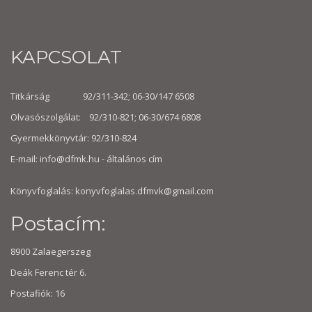
KAPCSOLAT
Titkárság 92/311-342; 06-30/147 6508
Olvasószolgálat: 92/310-821; 06-30/674 6808
Gyermekkönyvtár: 92/310-824
E-mail:
info@dfmk.hu
- általános cím
Könyvfoglalás: konyvfoglalas.dfmvk@gmail.com
Postacím:
8900 Zalaegerszeg
Deák Ferenc tér 6.
Postafiók: 16