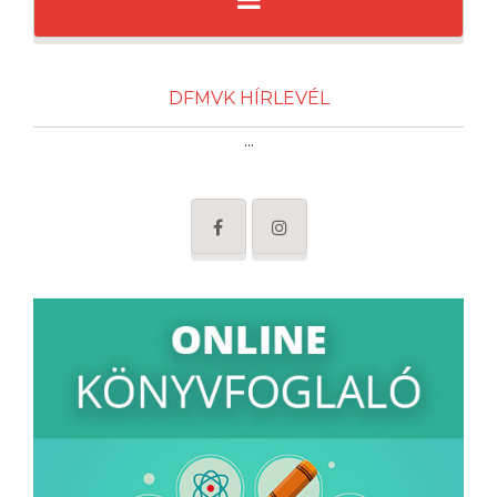
DFMVK HÍRLEVÉL
...