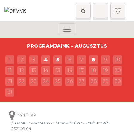
PROGRAMJAINK - AUGUSZTUS
1
2
3
4
5
6
7
8
9
10
11
12
13
14
15
16
17
18
19
20
21
22
23
24
25
26
27
28
29
30
31
NYITÓLAP
GAME OF BOARDS - TÁRSASJÁTÉKOS TALÁLKOZÓ:
2021.09.04.